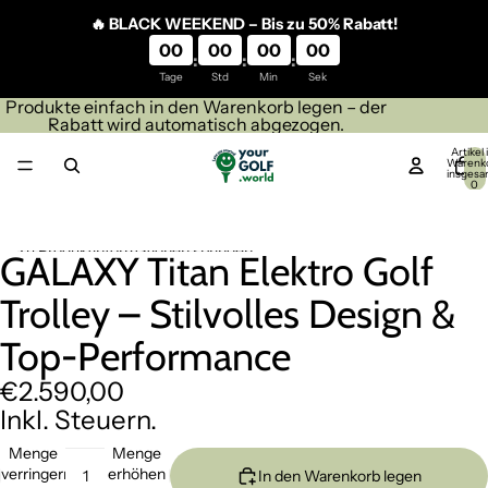
Direkt zum Inhalt
🔥 BLACK WEEKEND – Bis zu 50% Rabatt!
00
00
00
00
:
:
:
Tage
Std
Min
Sek
Produkte einfach in den Warenkorb legen – der
Rabatt wird automatisch abgezogen.
Artikel
Warenk
insgesa
0
Zu Produktinformationen springen
GALAXY Titan Elektro Golf
Trolley – Stilvolles Design &
Top-Performance
€2.590,00
Inkl. Steuern.
Menge
Menge
verringern
erhöhen
In den Warenkorb legen