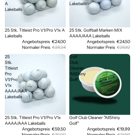
A
Lakeballs
Lakeballs
25 Stk. Titleist Pro V1/Pro V1x A
25 Stk. Golfball Marken MIX
Sale
Sale
Lakeballs
AAAA/AAA Lakeballs
Angebotspreis
€24,00
Angebotspreis
€24,50
Normaler Preis
€28,24
Normaler Preis
€28,82
25
Golf
Stk.
Club
Titleist
Cleaner
Pro
"AllShiny
V1/Pro
Golf"
V1x
AAAA/AAA
Lakeballs
25 Stk. Titleist Pro V1/Pro V1x
Golf Club Cleaner "AllShiny
Ausverkauft
Sale
AAAA/AAA Lakeballs
Golf"
Angebotspreis
€59,50
Angebotspreis
€19,99
Normaler Preis
€70,00
Normaler Preis
€21,99