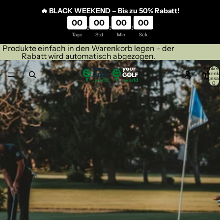
Direkt zum Inhalt
🔥 BLACK WEEKEND – Bis zu 50% Rabatt!
00
00
00
00
:
:
:
Tage
Std
Min
Sek
Produkte einfach in den Warenkorb legen – der
Rabatt wird automatisch abgezogen.
Artikel
Warenk
insgesa
0