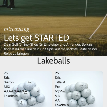
Introducing
Lets get STARTED
Dein Golf Online-Shop für Einsteiger und Anfänger. Bei uns
findest du alles um dein Golf Spiel auf die nächste Stufe deiner
Reise zu bringen!
Lakeballs
25
25
Stk.
Stk.
Srixon
Titleist
MIX
Pro
AAAA/AAA/AA
V1/Pro
Lakeballs
V1x
AA
Lakeballs