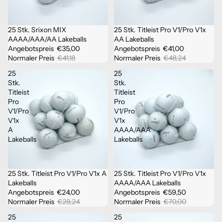
25 Stk. Srixon MIX
25 Stk. Titleist Pro V1/Pro V1x
Sale
Ausverkauft
AAAA/AAA/AA Lakeballs
AA Lakeballs
Angebotspreis
€35,00
Angebotspreis
€41,00
Normaler Preis
€41,18
Normaler Preis
€48,24
25
25
Stk.
Stk.
Titleist
Titleist
Pro
Pro
V1/Pro
V1/Pro
V1x
V1x
A
AAAA/AAA
Lakeballs
Lakeballs
25 Stk. Titleist Pro V1/Pro V1x A
25 Stk. Titleist Pro V1/Pro V1x
Sale
Ausverkauft
Lakeballs
AAAA/AAA Lakeballs
Angebotspreis
€24,00
Angebotspreis
€59,50
Normaler Preis
€28,24
Normaler Preis
€70,00
25
25