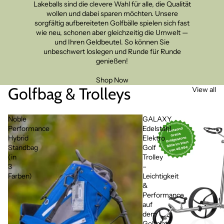
Lakeballs sind die clevere Wahl für alle, die Qualität
wollen und dabei sparen möchten. Unsere
sorgfältig aufbereiteten Golfbälle spielen sich fast
wie neu, schonen aber gleichzeitig die Umwelt —
und Ihren Geldbeutel. So können Sie
unbeschwert loslegen und Runde für Runde
genießen!
Shop Now
Golfbag & Trolleys
View all
Noble
GALAXY
Performance
Edelstahl
Hybrid
Elektro
Standbag
Golf
(in
Trolley
3
–
Farben)
Leichtigkeit
&
Performance
auf
dem
Golfplatz