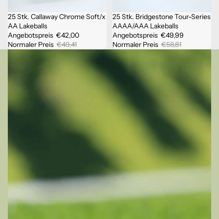
25 Stk. Callaway Chrome Soft/x
25 Stk. Bridgestone Tour-Series
Ausverkauft
Sale
AA Lakeballs
AAAA/AAA Lakeballs
Angebotspreis
€42,00
Angebotspreis
€49,99
Normaler Preis
€49,41
Normaler Preis
€58,81