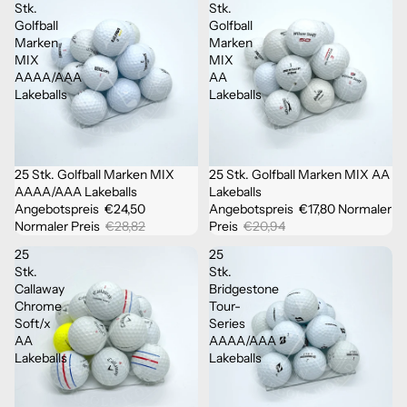
Stk.
Stk.
Golfball
Golfball
Marken
Marken
MIX
MIX
AAAA/AAA
AA
Lakeballs
Lakeballs
25 Stk. Golfball Marken MIX
25 Stk. Golfball Marken MIX AA
Sale
Sale
AAAA/AAA Lakeballs
Lakeballs
Angebotspreis
€24,50
Angebotspreis
€17,80
Normaler
Normaler Preis
€28,82
Preis
€20,94
25
25
Stk.
Stk.
Callaway
Bridgestone
Chrome
Tour-
Soft/x
Series
AA
AAAA/AAA
Lakeballs
Lakeballs