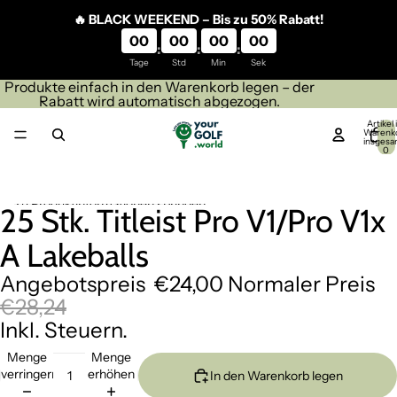
Direkt zum Inhalt
🔥 BLACK WEEKEND – Bis zu 50% Rabatt!
00
00
00
00
:
:
:
Tage
Std
Min
Sek
Produkte einfach in den Warenkorb legen – der
Rabatt wird automatisch abgezogen.
Artikel
Warenk
insgesa
0
Zu Produktinformationen springen
25 Stk. Titleist Pro V1/Pro V1x
Bild
Bild
im
im
A Lakeballs
Vollbildmodus
Vollbildmodus
öffnen
öffnen
Angebotspreis
€24,00
Normaler Preis
€28,24
Inkl. Steuern.
Menge
Menge
verringern
erhöhen
In den Warenkorb legen