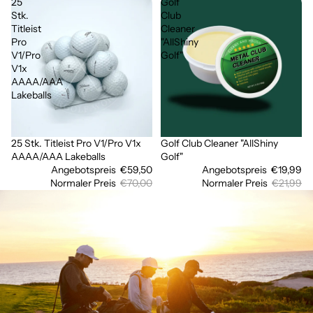
25
Golf
Stk.
Club
Titleist
Cleaner
Pro
"AllShiny
V1/Pro
Golf"
V1x
AAAA/AAA
Lakeballs
25 Stk. Titleist Pro V1/Pro V1x
Golf Club Cleaner "AllShiny
Ausverkauft
Sale
AAAA/AAA Lakeballs
Golf"
Angebotspreis
€59,50
Angebotspreis
€19,99
Normaler Preis
€70,00
Normaler Preis
€21,99