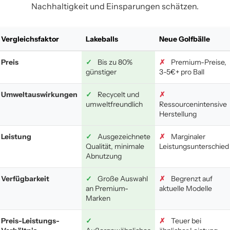
Nachhaltigkeit und Einsparungen schätzen.
Vergleichsfaktor
Lakeballs
Neue Golfbälle
Preis
✓
Bis zu 80%
✗
Premium-Preise,
günstiger
3-5€+ pro Ball
Umweltauswirkungen
✓
Recycelt und
✗
umweltfreundlich
Ressourcenintensive
Herstellung
Leistung
✓
Ausgezeichnete
✗
Marginaler
Qualität, minimale
Leistungsunterschied
Abnutzung
Verfügbarkeit
✓
Große Auswahl
✗
Begrenzt auf
an Premium-
aktuelle Modelle
Marken
Preis-Leistungs-
✓
✗
Teuer bei