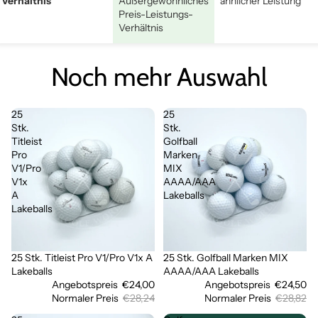
Verhältnis
Außergewöhnliches
ähnlicher Leistung
Preis-Leistungs-
Verhältnis
Noch mehr Auswahl
25
25
Stk.
Stk.
Titleist
Golfball
Pro
Marken
V1/Pro
MIX
V1x
AAAA/AAA
A
Lakeballs
Lakeballs
25 Stk. Titleist Pro V1/Pro V1x A
25 Stk. Golfball Marken MIX
Sale
Sale
Lakeballs
AAAA/AAA Lakeballs
Angebotspreis
€24,00
Angebotspreis
€24,50
Normaler Preis
€28,24
Normaler Preis
€28,82