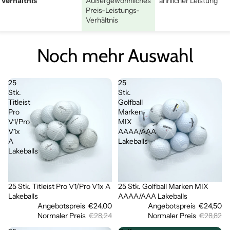
Verhältnis
Außergewöhnliches
ähnlicher Leistung
Preis-Leistungs-
Verhältnis
Noch mehr Auswahl
25
25
Stk.
Stk.
Titleist
Golfball
Pro
Marken
V1/Pro
MIX
V1x
AAAA/AAA
A
Lakeballs
Lakeballs
25 Stk. Titleist Pro V1/Pro V1x A
25 Stk. Golfball Marken MIX
Sale
Sale
Lakeballs
AAAA/AAA Lakeballs
Angebotspreis
€24,00
Angebotspreis
€24,50
Normaler Preis
€28,24
Normaler Preis
€28,82