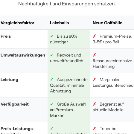
Nachhaltigkeit und Einsparungen schätzen.
Vergleichsfaktor
Lakeballs
Neue Golfbälle
Preis
✓
Bis zu 80%
✗
Premium-Preise,
günstiger
3-5€+ pro Ball
Umweltauswirkungen
✓
Recycelt und
✗
umweltfreundlich
Ressourcenintensive
Herstellung
Leistung
✓
Ausgezeichnete
✗
Marginaler
Qualität, minimale
Leistungsunterschied
Abnutzung
Verfügbarkeit
✓
Große Auswahl
✗
Begrenzt auf
an Premium-
aktuelle Modelle
Marken
Preis-Leistungs-
✓
✗
Teuer bei