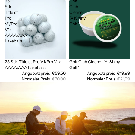
25
Golf
Stk.
Club
Titleist
Cleaner
Pro
"AllShiny
V1/Pro
Golf"
V1x
AAAA/AAA
Lakeballs
25 Stk. Titleist Pro V1/Pro V1x
Golf Club Cleaner "AllShiny
Ausverkauft
Sale
AAAA/AAA Lakeballs
Golf"
Angebotspreis
€59,50
Angebotspreis
€19,99
Normaler Preis
€70,00
Normaler Preis
€21,99