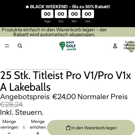
Direkt zum Inhalt
🔥 BLACK WEEKEND – Bis zu 50% Rabatt!
00
00
00
00
:
:
:
Tage
Std
Min
Sek
Produkte einfach in den Warenkorb legen – der
Rabatt wird automatisch abgezogen.
Artikel
Warenk
insgesa
0
Zu Produktinformationen springen
25 Stk. Titleist Pro V1/Pro V1x
Bild
Bild
im
im
A Lakeballs
Vollbildmodus
Vollbildmodus
öffnen
öffnen
Angebotspreis
€24,00
Normaler Preis
€28,24
Inkl. Steuern.
Menge
Menge
verringern
erhöhen
In den Warenkorb legen