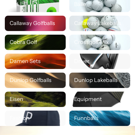
BÄLLE
Bälle
Callaway Golfballs
Callaway Lakeballs
Callaway Golfballs
Callaway Lakeballs
Cobra Golf
Crossgolf Mix
Cobra Golf
Crossgolf Mix
Damen Sets
Driver
Damen Sets
Driver
Dunlop Golfballs
Dunlop Lakeballs
Dunlop Golfballs
Dunlop Lakeballs
Eisen
Equipment
Eisen
Equipment
Fashion
Funnballs
Fashion
Funnballs