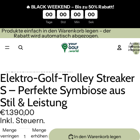
Direkt zum Inhalt
🔥 BLACK WEEKEND – Bis zu 50% Rabatt!
00
00
00
00
:
:
:
Tage
Std
Min
Sek
Produkte einfach in den Warenkorb legen – der
Rabatt wird automatisch abgezogen.
Artikel
Warenk
insgesa
0
Zu Produktinformationen springen
Elektro-Golf-Trolley Streaker
S – Perfekte Symbiose aus
Stil & Leistung
€1.390,00
Inkl. Steuern.
Menge
Menge
verringern
erhöhen
In den Warenkorb legen