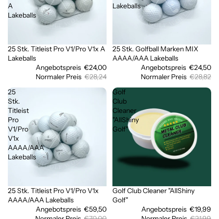
A
Lakeballs
Lakeballs
25 Stk. Titleist Pro V1/Pro V1x A
25 Stk. Golfball Marken MIX
Sale
Sale
Lakeballs
AAAA/AAA Lakeballs
Angebotspreis
€24,00
Angebotspreis
€24,50
Normaler Preis
€28,24
Normaler Preis
€28,82
25
Golf
Stk.
Club
Titleist
Cleaner
Pro
"AllShiny
V1/Pro
Golf"
V1x
AAAA/AAA
Lakeballs
25 Stk. Titleist Pro V1/Pro V1x
Golf Club Cleaner "AllShiny
Ausverkauft
Sale
AAAA/AAA Lakeballs
Golf"
Angebotspreis
€59,50
Angebotspreis
€19,99
Normaler Preis
€70,00
Normaler Preis
€21,99