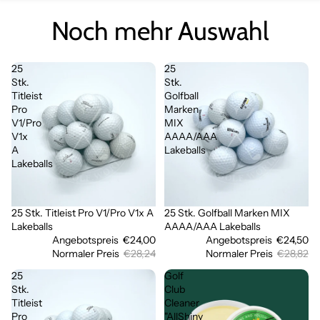
Noch mehr Auswahl
25
25
Stk.
Stk.
Titleist
Golfball
Pro
Marken
V1/Pro
MIX
V1x
AAAA/AAA
A
Lakeballs
Lakeballs
25 Stk. Titleist Pro V1/Pro V1x A
25 Stk. Golfball Marken MIX
Sale
Sale
Lakeballs
AAAA/AAA Lakeballs
Angebotspreis
€24,00
Angebotspreis
€24,50
Normaler Preis
€28,24
Normaler Preis
€28,82
25
Golf
Stk.
Club
Titleist
Cleaner
Pro
"AllShiny