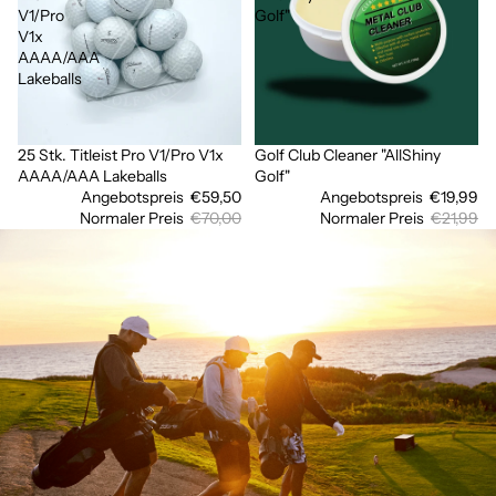
V1/Pro
Golf"
V1x
AAAA/AAA
Lakeballs
25 Stk. Titleist Pro V1/Pro V1x
Golf Club Cleaner "AllShiny
Ausverkauft
Sale
AAAA/AAA Lakeballs
Golf"
Angebotspreis
€59,50
Angebotspreis
€19,99
Normaler Preis
€70,00
Normaler Preis
€21,99