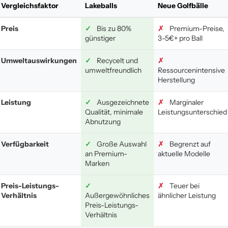
Vergleichsfaktor
Lakeballs
Neue Golfbälle
Preis
✓
Bis zu 80%
✗
Premium-Preise,
günstiger
3-5€+ pro Ball
Umweltauswirkungen
✓
Recycelt und
✗
umweltfreundlich
Ressourcenintensive
Herstellung
Leistung
✓
Ausgezeichnete
✗
Marginaler
Qualität, minimale
Leistungsunterschied
Abnutzung
Verfügbarkeit
✓
Große Auswahl
✗
Begrenzt auf
an Premium-
aktuelle Modelle
Marken
Preis-Leistungs-
✓
✗
Teuer bei
Verhältnis
Außergewöhnliches
ähnlicher Leistung
Preis-Leistungs-
Verhältnis