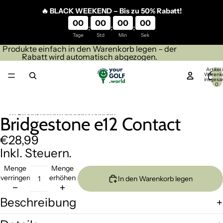
Direkt zum Inhalt
🔥 BLACK WEEKEND – Bis zu 50% Rabatt!
00
00
00
00
:
:
:
Tage
Std
Min
Sek
Produkte einfach in den Warenkorb legen – der
Rabatt wird automatisch abgezogen.
Artikel
Warenk
insgesa
0
Zu Produktinformationen springen
Bridgestone e12 Contact
Bild
Bild
Bild
Bild
Bild
Bild
im
im
im
im
im
im
€28,99
Vollbildmodus
Vollbildmodus
Vollbildmodus
Vollbildmodus
Vollbildmodus
Vollbildmodus
öffnen
öffnen
öffnen
öffnen
öffnen
öffnen
Inkl. Steuern.
Menge
Menge
verringern
erhöhen
In den Warenkorb legen
Beschreibung