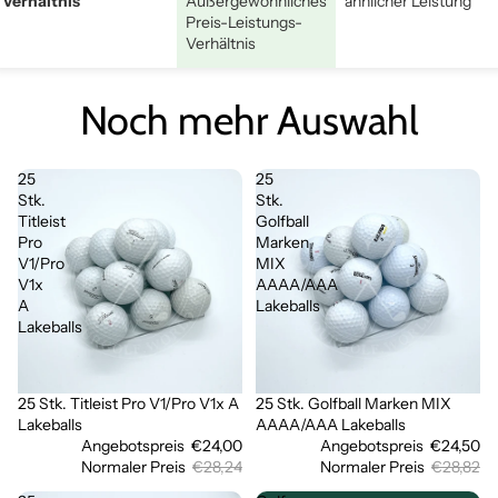
Verhältnis
Außergewöhnliches
ähnlicher Leistung
Preis-Leistungs-
Verhältnis
Noch mehr Auswahl
25
25
Stk.
Stk.
Titleist
Golfball
Pro
Marken
V1/Pro
MIX
V1x
AAAA/AAA
A
Lakeballs
Lakeballs
25 Stk. Titleist Pro V1/Pro V1x A
25 Stk. Golfball Marken MIX
Sale
Sale
Lakeballs
AAAA/AAA Lakeballs
Angebotspreis
€24,00
Angebotspreis
€24,50
Normaler Preis
€28,24
Normaler Preis
€28,82