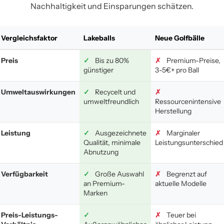
Nachhaltigkeit und Einsparungen schätzen.
Vergleichsfaktor
Lakeballs
Neue Golfbälle
Preis
✓
Bis zu 80%
✗
Premium-Preise,
günstiger
3-5€+ pro Ball
Umweltauswirkungen
✓
Recycelt und
✗
umweltfreundlich
Ressourcenintensive
Herstellung
Leistung
✓
Ausgezeichnete
✗
Marginaler
Qualität, minimale
Leistungsunterschied
Abnutzung
Verfügbarkeit
✓
Große Auswahl
✗
Begrenzt auf
an Premium-
aktuelle Modelle
Marken
Preis-Leistungs-
✓
✗
Teuer bei