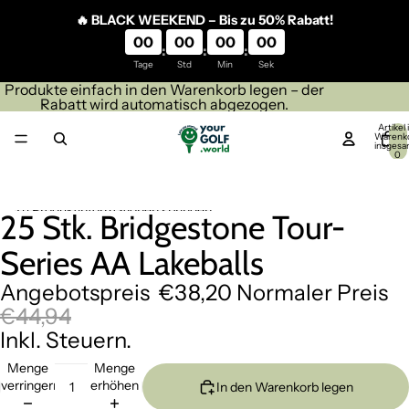
Direkt zum Inhalt
🔥 BLACK WEEKEND – Bis zu 50% Rabatt!
00
00
00
00
:
:
:
Tage
Std
Min
Sek
Produkte einfach in den Warenkorb legen – der
Rabatt wird automatisch abgezogen.
Artikel
Warenk
insgesa
0
Zu Produktinformationen springen
25 Stk. Bridgestone Tour-
Bild
Bild
im
im
Series AA Lakeballs
Vollbildmodus
Vollbildmodus
öffnen
öffnen
Angebotspreis
€38,20
Normaler Preis
€44,94
Inkl. Steuern.
Menge
Menge
verringern
erhöhen
In den Warenkorb legen