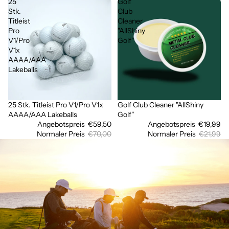
25
Golf
Stk.
Club
Titleist
Cleaner
Pro
"AllShiny
V1/Pro
Golf"
V1x
AAAA/AAA
Lakeballs
25 Stk. Titleist Pro V1/Pro V1x
Golf Club Cleaner "AllShiny
Ausverkauft
Sale
AAAA/AAA Lakeballs
Golf"
Angebotspreis
€59,50
Angebotspreis
€19,99
Normaler Preis
€70,00
Normaler Preis
€21,99