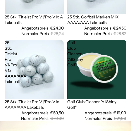
25 Stk. Titleist Pro V1/Pro V1x A
25 Stk. Golfball Marken MIX
Sale
Sale
Lakeballs
AAAA/AAA Lakeballs
Angebotspreis
€24,00
Angebotspreis
€24,50
Normaler Preis
€28,24
Normaler Preis
€28,82
25
Golf
Stk.
Club
Titleist
Cleaner
Pro
"AllShiny
V1/Pro
Golf"
V1x
AAAA/AAA
Lakeballs
25 Stk. Titleist Pro V1/Pro V1x
Golf Club Cleaner "AllShiny
Ausverkauft
Sale
AAAA/AAA Lakeballs
Golf"
Angebotspreis
€59,50
Angebotspreis
€19,99
Normaler Preis
€70,00
Normaler Preis
€21,99