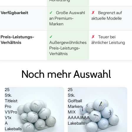
Verfügbarkeit
✓
Große Auswahl
✗
Begrenzt auf
an Premium-
aktuelle Modelle
Marken
Preis-Leistungs-
✓
✗
Teuer bei
Verhältnis
Außergewöhnliches
ähnlicher Leistung
Preis-Leistungs-
Verhältnis
Noch mehr Auswahl
25
25
Stk.
Stk.
Titleist
Golfball
Pro
Marken
V1/Pro
MIX
V1x
AAAA/AAA
A
Lakeballs
Lakeballs