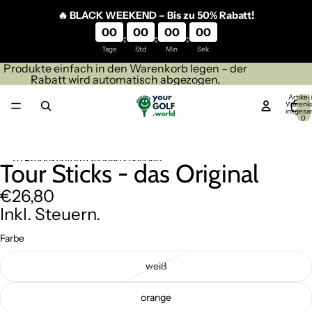
Direkt zum Inhalt
🔥 BLACK WEEKEND – Bis zu 50% Rabatt!
00
00
00
00
:
:
:
Tage
Std
Min
Sek
Produkte einfach in den Warenkorb legen – der
Rabatt wird automatisch abgezogen.
Artikel
Warenk
insgesa
0
Zu Produktinformationen springen
Tour Sticks - das Original
Bild
im
€26,80
Vollbildmodus
öffnen
Inkl. Steuern.
Farbe
weiß
orange