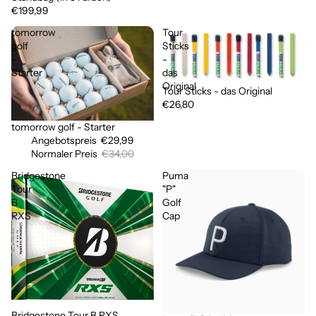
€199,99
tomorrow
Tour
golf
Sticks
-
-
Starter
das
Original
Tour Sticks - das Original
€26,80
tomorrow golf - Starter
Sale
Angebotspreis
€29,99
Normaler Preis
€34,00
Bridgestone
Puma
Tour
"P"
B
Golf
RXS
Cap
Bridgestone Tour B RXS