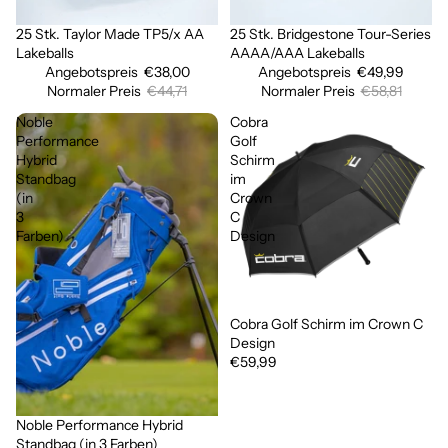
25 Stk. Taylor Made TP5/x AA
25 Stk. Bridgestone Tour-Series
Sale
Sale
Lakeballs
AAAA/AAA Lakeballs
Angebotspreis
€38,00
Angebotspreis
€49,99
Normaler Preis
€44,71
Normaler Preis
€58,81
Noble
Cobra
Performance
Golf
Hybrid
Schirm
Standbag
im
(in
Crown
3
C
Farben)
Design
Cobra Golf Schirm im Crown C
Design
€59,99
Noble Performance Hybrid
Standbag (in 3 Farben)