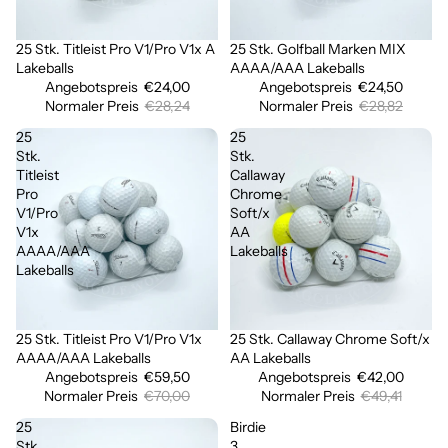
25 Stk. Titleist Pro V1/Pro V1x A
25 Stk. Golfball Marken MIX
Sale
Sale
Lakeballs
AAAA/AAA Lakeballs
Angebotspreis
€24,00
Angebotspreis
€24,50
Normaler Preis
€28,24
Normaler Preis
€28,82
25
25
Stk.
Stk.
Titleist
Callaway
Pro
Chrome
V1/Pro
Soft/x
V1x
AA
AAAA/AAA
Lakeballs
Lakeballs
25 Stk. Titleist Pro V1/Pro V1x
25 Stk. Callaway Chrome Soft/x
Ausverkauft
Ausverkauft
AAAA/AAA Lakeballs
AA Lakeballs
Angebotspreis
€59,50
Angebotspreis
€42,00
Normaler Preis
€70,00
Normaler Preis
€49,41
25
Birdie
Stk.
3