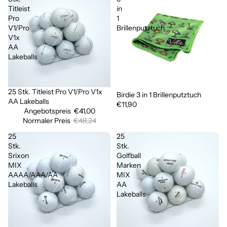
Titleist
in
Pro
1
V1/Pro
Brillenputztuch
V1x
AA
Lakeballs
25 Stk. Titleist Pro V1/Pro V1x
Ausverkauft
Birdie 3 in 1 Brillenputztuch
AA Lakeballs
€11,90
Angebotspreis
€41,00
Normaler Preis
€48,24
25
25
Stk.
Stk.
Srixon
Golfball
MIX
Marken
AAAA/AAA/AA
MIX
Lakeballs
AA
Lakeballs