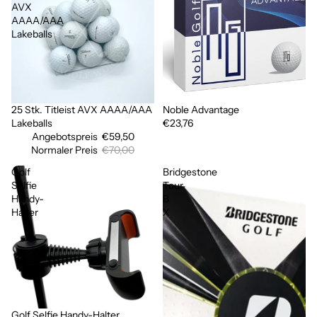
AVX
AAAA/AAA
Lakeballs
25 Stk. Titleist AVX AAAA/AAA
Noble Advantage
Ausverkauft
Lakeballs
€23,76
Angebotspreis
€59,50
Normaler Preis
€70,00
Golf
Bridgestone
Selfie
Tour
Handy-
B
Halter
X
Golf Selfie Handy-Halter