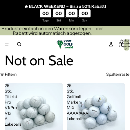
Direkt zum Inhalt
🔥 BLACK WEEKEND – Bis zu 50% Rabatt!
00
00
00
00
:
:
:
Tage
Std
Min
Sek
Produkte einfach in den Warenkorb legen – der
Rabatt wird automatisch abgezogen.
Artikel
Warenk
insgesa
0
Not on Sale
Zur Ergebnisliste springen
Filtern
Spaltenraste
25
25
Stk.
Stk.
Titleist
Golfball
Pro
Marken
V1/Pro
MIX
V1x
AAAA/AAA
A
Lakeballs
Lakeballs