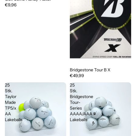
€9,96
Bridgestone Tour B X
€49,99
25
25
Stk.
Stk.
Taylor
Bridgestone
Made
Tour-
TP5/x
Series
AA
AAAA/AAA
Lakeballs
Lakeballs