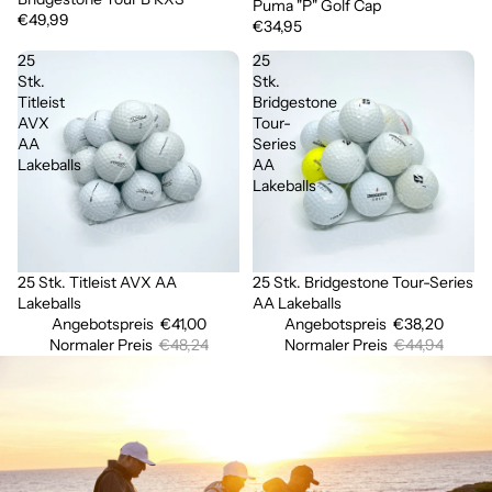
Puma "P" Golf Cap
€49,99
€34,95
25
25
Stk.
Stk.
Titleist
Bridgestone
AVX
Tour-
AA
Series
Lakeballs
AA
Lakeballs
25 Stk. Titleist AVX AA
25 Stk. Bridgestone Tour-Series
Ausverkauft
Sale
Lakeballs
AA Lakeballs
Angebotspreis
€41,00
Angebotspreis
€38,20
Normaler Preis
€48,24
Normaler Preis
€44,94