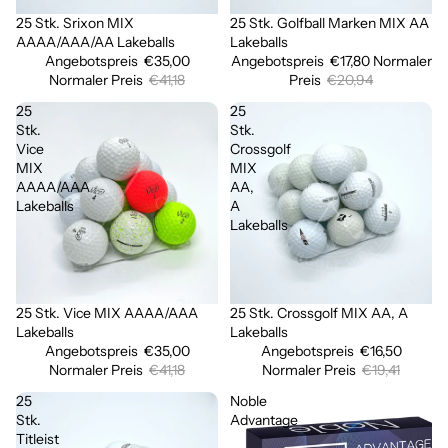
25 Stk. Srixon MIX
25 Stk. Golfball Marken MIX AA
Sale
Sale
AAAA/AAA/AA Lakeballs
Lakeballs
Angebotspreis
€35,00
Angebotspreis
€17,80
Normaler
Normaler Preis
€41,18
Preis
€20,94
25
25
Stk.
Stk.
Vice
Crossgolf
MIX
MIX
AAAA/AAA
AA,
Lakeballs
A
Lakeballs
25 Stk. Vice MIX AAAA/AAA
25 Stk. Crossgolf MIX AA, A
Ausverkauft
Sale
Lakeballs
Lakeballs
Angebotspreis
€35,00
Angebotspreis
€16,50
Normaler Preis
€41,18
Normaler Preis
€19,41
25
Noble
Stk.
Advantage
Titleist