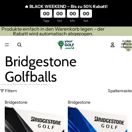
Direkt zum Inhalt
🔥 BLACK WEEKEND – Bis zu 50% Rabatt!
00
00
00
00
:
:
:
Tage
Std
Min
Sek
Produkte einfach in den Warenkorb legen – der
Rabatt wird automatisch abgezogen.
Artikel
Warenk
insgesa
0
Bridgestone
Golfballs
Zur Ergebnisliste springen
Filtern
Spaltenraste
Bridgestone
Bridgestone
Tour
Tour
B
B
X
XS