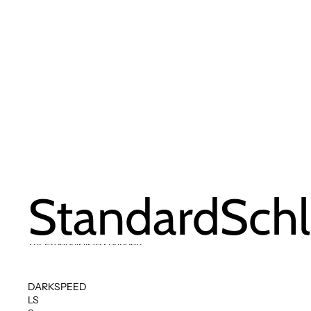
StandardSchl
Zur Ergebnisliste springen
DARKSPEED
LS