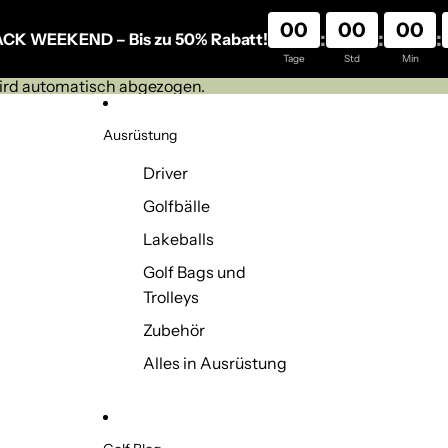
00
00
00
:
:
:
ACK WEEKEND – Bis zu 50% Rabatt!
Tage
Std
Min
wird automatisch abgezogen.
Ausrüstung
Driver
Golfbälle
Lakeballs
Golf Bags und
Trolleys
Zubehör
Alles in Ausrüstung