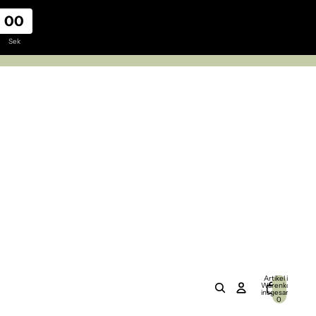
00
Sek
Artikel im
Warenkorb
insgesamt:
0