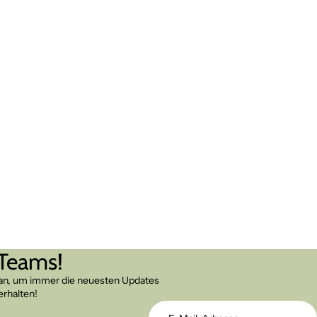
 Teams!
 an, um immer die neuesten Updates
erhalten!