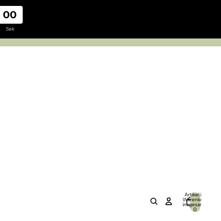
00
Sek
Artikel im
Warenkorb
insgesamt:
0