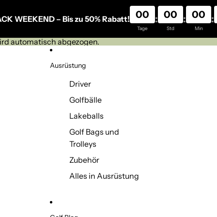
00
00
00
:
:
:
ACK WEEKEND – Bis zu 50% Rabatt!
Tage
Std
Min
wird automatisch abgezogen.
Ausrüstung
Driver
Golfbälle
Lakeballs
Golf Bags und
Trolleys
Zubehör
Alles in Ausrüstung