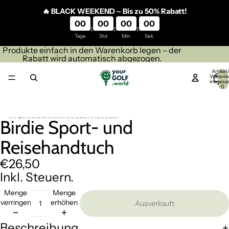
Direkt zum Inhalt
🔥 BLACK WEEKEND – Bis zu 50% Rabatt!
00
00
00
00
:
:
:
Tage
Std
Min
Sek
Produkte einfach in den Warenkorb legen – der
Rabatt wird automatisch abgezogen.
Artikel
Warenk
insgesa
0
Zu Produktinformationen springen
Birdie Sport- und
Bild
Bild
Bild
Bild
Bild
Bild
Bild
im
im
im
im
im
im
im
Reisehandtuch
Vollbildmodus
Vollbildmodus
Vollbildmodus
Vollbildmodus
Vollbildmodus
Vollbildmodus
Vollbildmodus
öffnen
öffnen
öffnen
öffnen
öffnen
öffnen
öffnen
€26,50
Inkl. Steuern.
Menge
Menge
verringern
erhöhen
Ausverkauft
Beschreibung