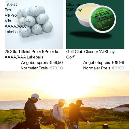
Titleist
Cleaner
Pro
"AllShiny
V1/Pro
Golf"
V1x
AAAA/AAA
Lakeballs
25 Stk. Titleist Pro V1/Pro V1x
Golf Club Cleaner "AllShiny
Ausverkauft
Sale
AAAA/AAA Lakeballs
Golf"
Angebotspreis
€59,50
Angebotspreis
€19,99
Normaler Preis
€70,00
Normaler Preis
€21,99