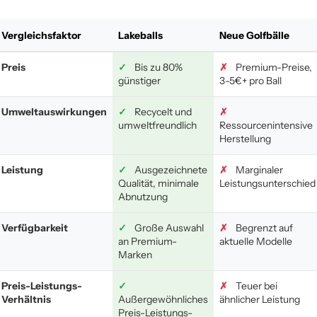
Vergleichsfaktor
Lakeballs
Neue Golfbälle
Preis
✓
Bis zu 80%
✗
Premium-Preise,
günstiger
3-5€+ pro Ball
Umweltauswirkungen
✓
Recycelt und
✗
umweltfreundlich
Ressourcenintensive
Herstellung
Leistung
✓
Ausgezeichnete
✗
Marginaler
Qualität, minimale
Leistungsunterschied
Abnutzung
Verfügbarkeit
✓
Große Auswahl
✗
Begrenzt auf
an Premium-
aktuelle Modelle
Marken
Preis-Leistungs-
✓
✗
Teuer bei
Verhältnis
Außergewöhnliches
ähnlicher Leistung
Preis-Leistungs-