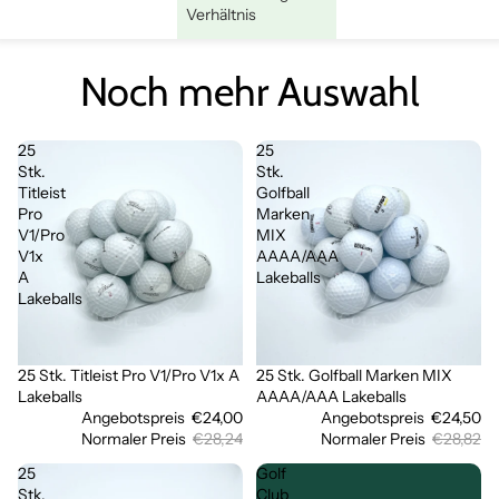
Verhältnis
Noch mehr Auswahl
25
25
Stk.
Stk.
Titleist
Golfball
Pro
Marken
V1/Pro
MIX
V1x
AAAA/AAA
A
Lakeballs
Lakeballs
25 Stk. Titleist Pro V1/Pro V1x A
25 Stk. Golfball Marken MIX
Sale
Sale
Lakeballs
AAAA/AAA Lakeballs
Angebotspreis
€24,00
Angebotspreis
€24,50
Normaler Preis
€28,24
Normaler Preis
€28,82
25
Golf
Stk.
Club