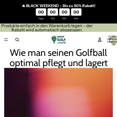
Direkt zum Inhalt
🔥 BLACK WEEKEND – Bis zu 50% Rabatt!
00
00
00
00
:
:
:
Tage
Std
Min
Sek
Produkte einfach in den Warenkorb legen – der
Rabatt wird automatisch abgezogen.
Artikel
Warenk
insgesa
0
Wie man seinen Golfball
optimal pflegt und lagert